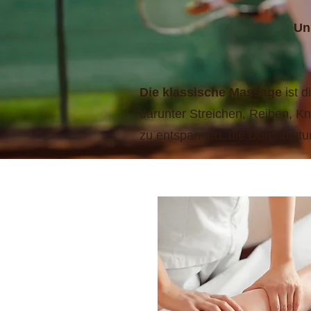
Uns
Die klassische Massage
ist d
darunter Streichen, Reiben, Kn
zu entspannen, die Durchblut