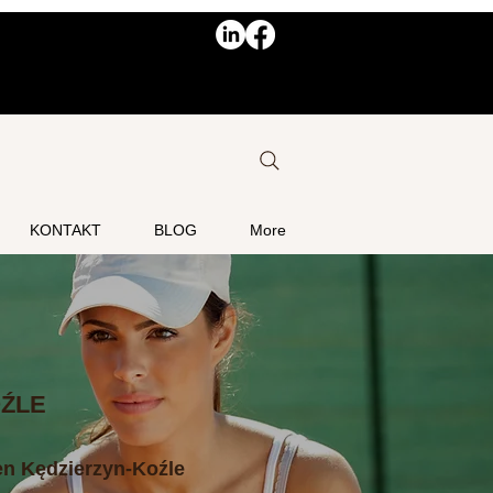
KONTAKT
BLOG
More
ŹLE
n Kędzierzyn-Koźle