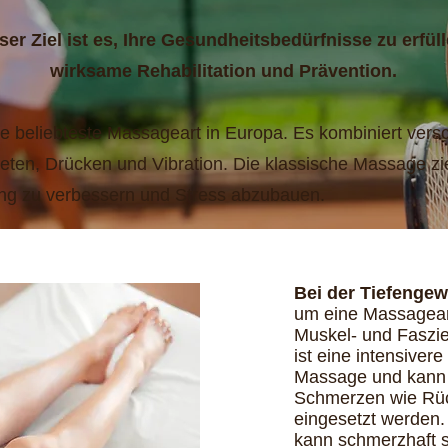
er Ziel ist es, Ihre Gesundheitsbedürfnisse zu erfüll
wirksame Rehabilitation und Prävention.
ie beliebteste Massageart in Europa. Es kombiniert ve
eten, Drücken und Vibration. Die klassische Massage zie
ung zu verbessern und Stress abzubauen.
Bei der Tiefeng
um eine Massageart,
Muskel- und Faszie
ist eine intensiver
Massage und kann 
Schmerzen wie Rü
eingesetzt werden
kann schmerzhaft s