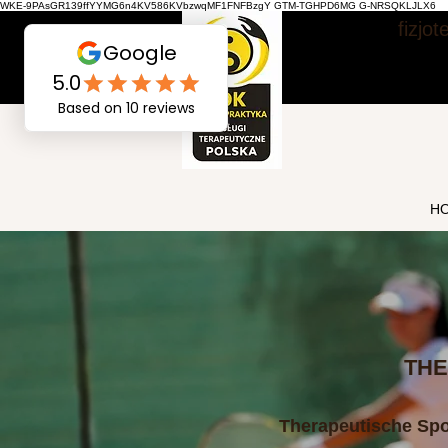
WKE-9PAsGR139ffYYMG6n4KV586KVbzwqMF1FNFBzgY GTM-TGHPD6MG G-NRSQKLJLX6
fizjo
H
THE
Therapeutische Sp