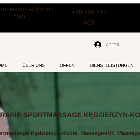
terapiakkozle@gmail
+48 799 717
.com
603
Anmelden
OME
ÜBER UNS
OFFEN
DIENSTLEISTUNGEN
RAPIE SPORTMASSAGE KĘDZIERZYN-KO
ortmassage Kędzierzyn-Koźle, Massage-KK, Massage