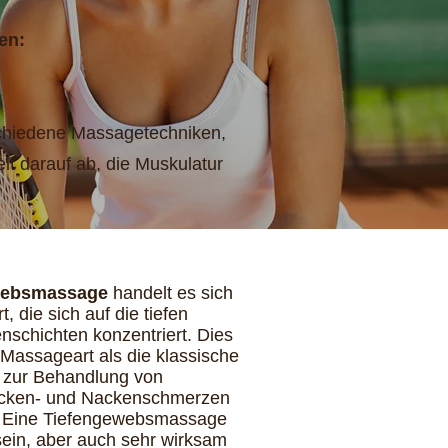
en:
rschiedene Massagetechniken,
lt darauf ab, die Muskulatur
ewebsmassage
handelt es sich
 die sich auf die tiefen
nschichten konzentriert. Dies
e Massageart als die klassische
zur Behandlung von
cken- und Nackenschmerzen
. Eine Tiefengewebsmassage
ein, aber auch sehr wirksam