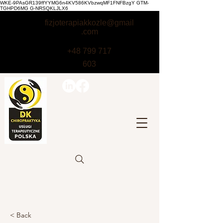
WKE-9PAsGR139ffYYMG6n4KV586KVbzwqMF1FNFBzgY GTM-
TGHPD6MG G-NRSQKLJLX6
fizjoterapiakkozle@gmail
.com
+48 799 717
603
< Back