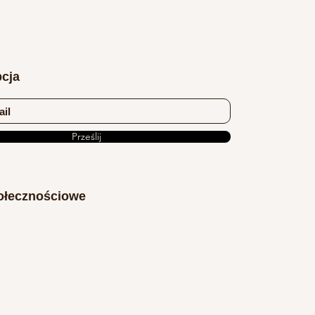
cja
Prześlij
ołecznościowe