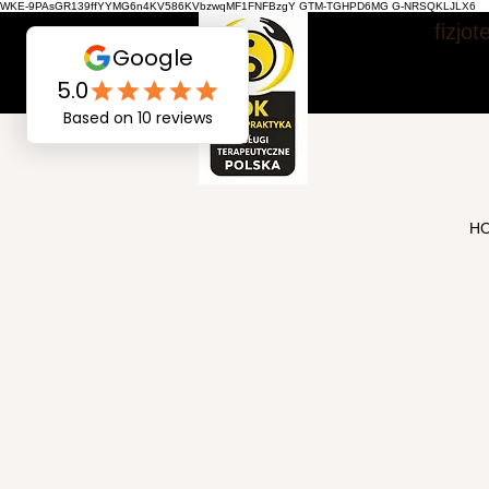
WKE-9PAsGR139ffYYMG6n4KV586KVbzwqMF1FNFBzgY GTM-TGHPD6MG G-NRSQKLJLX6
fizjo
H