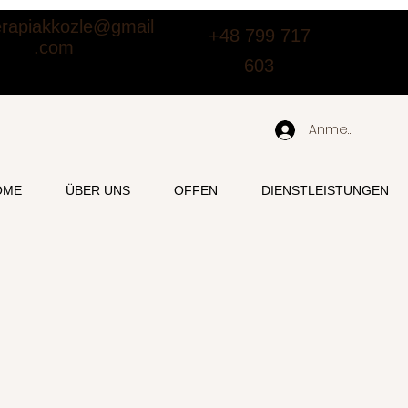
terapiakkozle@gmail
+48 799 717
.com
603
Anmelden
OME
ÜBER UNS
OFFEN
DIENSTLEISTUNGEN