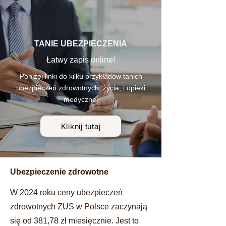
TANIE UBEZPIECZENIA
Łatwy zapis online!
Poniżej linki do kilku przykładów tanich
ubezpieczeń zdrowotnych, życia, i opieki
medycznej
Kliknij tutaj
Ubezpieczenie zdrowotne
W 2024 roku ceny ubezpieczeń
zdrowotnych ZUS
w Polsce zaczynają
się od 381,78 zł miesięcznie. Jest to