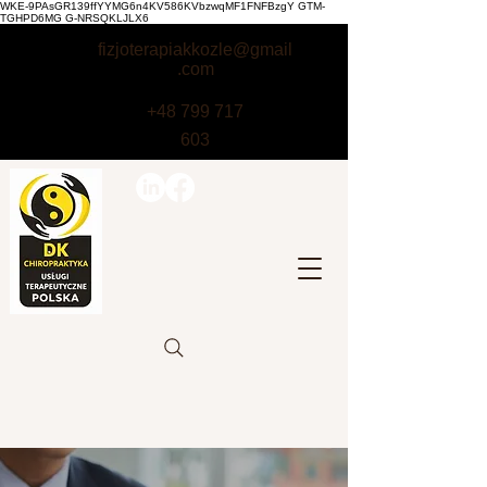
WKE-9PAsGR139ffYYMG6n4KV586KVbzwqMF1FNFBzgY GTM-
TGHPD6MG G-NRSQKLJLX6
fizjoterapiakkozle@gmail
.com
+48 799 717
603