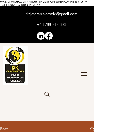
WKE-9PAsGR139ffYYMG6n4KV586KVbzwqMF1FNFBzgY GTM-
TGHPD6MG G-NRSQKLJLX6
fizjoterapiakkozle@gmail.com
+48 799 717 603
Post