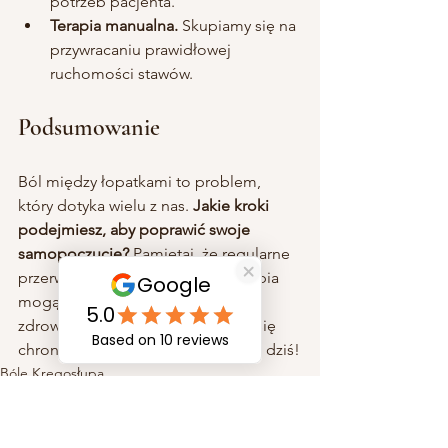
potrzeb pacjenta.
Terapia manualna.
 Skupiamy się na 
przywracaniu prawidłowej 
ruchomości stawów.
Podsumowanie
Ból między łopatkami to problem, 
który dotyka wielu z nas. 
Jakie kroki 
podejmiesz, aby poprawić swoje 
samopoczucie?
 Pamiętaj, że regularne 
przerwy, rozciąganie oraz fizjoterapia 
mogą znacząco wpłynąć na Twoje 
zdrowie. Nie czekaj, aż ból stanie się 
chroniczny. Zrób coś dla siebie już dziś!
Bóle Kręgosłupa