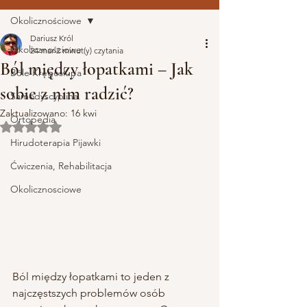
Okolicznościowe
Dariusz Król
Okolicznościowe
24 mar
2 minut(y) czytania
Ból między łopatkami – Jak
Bóle Kręgosłupa
sobie z nim radzić?
Samodyscyplina
Zaktualizowano:
16 kwi
Ortopedia
Oceniono na NaN z 5 gwiazdek.
Hirudoterapia Pijawki
Ćwiczenia, Rehabilitacja
Okolicznosciowe
Ból między łopatkami to jeden z 
najczęstszych problemów osób 