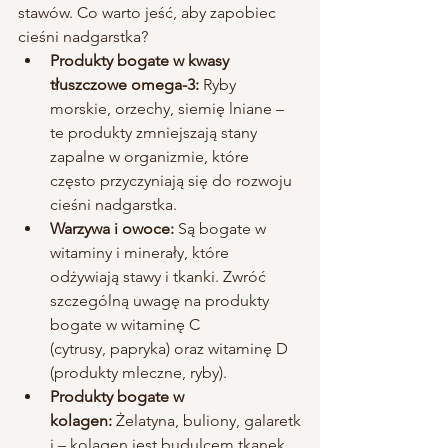
stawów. Co warto jeść, aby zapobiec 
cieśni nadgarstka?
Produkty bogate w kwasy 
tłuszczowe omega-3:
 Ryby 
morskie, orzechy, siemię lniane – 
te produkty zmniejszają stany 
zapalne w organizmie, które 
często przyczyniają się do rozwoju 
cieśni nadgarstka.
Warzywa i owoce:
 Są bogate w 
witaminy i minerały, które 
odżywiają stawy i tkanki. Zwróć 
szczególną uwagę na produkty 
bogate w witaminę C 
(cytrusy, papryka) oraz witaminę D 
(produkty mleczne, ryby).
Produkty bogate w 
kolagen:
 Żelatyna, buliony, galaretk
i – kolagen jest budulcem tkanek 