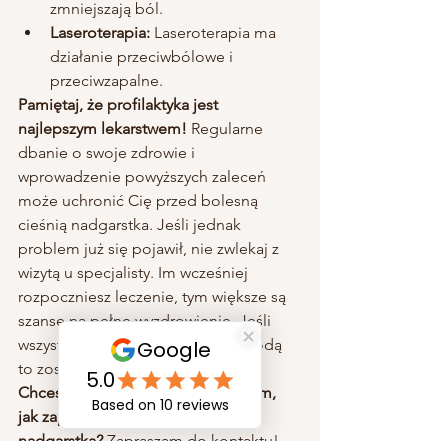
zmniejszają ból.
Laseroterapia:
 Laseroterapia ma 
działanie przeciwbólowe i 
przeciwzapalne.
Pamiętaj, że profilaktyka jest 
najlepszym lekarstwem!
 Regularne 
dbanie o swoje zdrowie i 
wprowadzenie powyższych zaleceń 
może uchronić Cię przed bolesną 
cieśnią nadgarstka. Jeśli jednak 
problem już się pojawił, nie zwlekaj z 
wizytą u specjalisty. Im wcześniej 
rozpoczniesz leczenie, tym większe są 
szanse na pełne wyzdrowienie. Jeśli 
wszystkie powyższe sposoby zawiodą 
to zostaje 
operacja.
Chcesz dowiedzieć się więcej o tym, 
jak zapobiegać cieśni 
nadgarstka?
 Zapraszam do kontaktu!