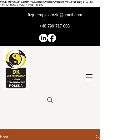
WKE-9PAsGR139ffYYMG6n4KV586KVbzwqMF1FNFBzgY GTM-
TGHPD6MG G-NRSQKLJLX6
fizjoterapiakkozle@gmail.com
+48 799 717 603
Post