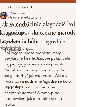
Okolicznościowe
Dariusz Król
Okolicznościowe
4 kwi
3 minut(y) czytania
Jak samodzielnie złagodzić ból
Bóle Kręgosłupa
kręgosłupa - skuteczne metody
Samodyscyplina
łagodzenia bólu kręgosłupa
Ortopedia
Oceniono na NaN z 5 gwiazdek.
Hirudoterapia Pijawki
Ból kręgosłupa to problem, który 
Ćwiczenia, Rehabilitacja
dotyka wielu z nas. Czasem pojawia się 
nagle, innym razem narasta powoli. 
Okolicznosciowe
Niezależnie od przyczyny, każdy chce 
się go pozbyć jak najszybciej. Ale czy 
wiesz, że 
samodzielne łagodzenie bólu 
kręgosłupa
 jest możliwe i często 
bardzo skuteczne? W tym wpisie 
podpowiem, jak to zrobić krok po 
kroku.