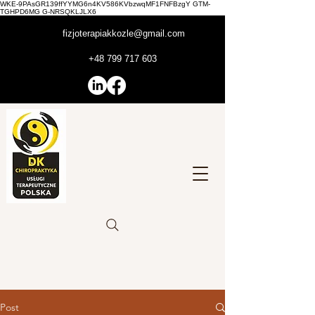
WKE-9PAsGR139ffYYMG6n4KV586KVbzwqMF1FNFBzgY GTM-
TGHPD6MG G-NRSQKLJLX6
fizjoterapiakkozle@gmail.com
+48 799 717 603
Post