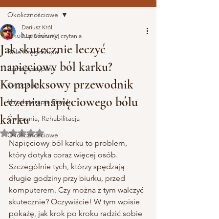
Okolicznościowe
Dariusz Król
Okolicznościowe
3 lip
3 minut(y) czytania
Jak skutecznie leczyć
Bóle Kręgosłupa
napięciowy ból karku?
Samodyscyplina
Kompleksowy przewodnik
Ortopedia
leczenia napięciowego bólu
Hirudoterapia Pijawki
karku
Ćwiczenia, Rehabilitacja
Oceniono na NaN z 5 gwiazdek.
Okolicznosciowe
Napięciowy ból karku to problem, 
który dotyka coraz więcej osób. 
Szczególnie tych, którzy spędzają 
długie godziny przy biurku, przed 
komputerem. Czy można z tym walczyć 
skutecznie? Oczywiście! W tym wpisie 
pokażę, jak krok po kroku radzić sobie 