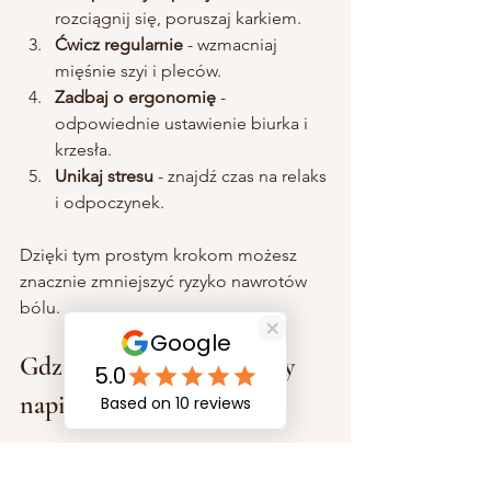
rozciągnij się, poruszaj karkiem.
Ćwicz regularnie
 - wzmacniaj 
mięśnie szyi i pleców.
Zadbaj o ergonomię
 - 
odpowiednie ustawienie biurka i 
krzesła.
Unikaj stresu
 - znajdź czas na relaks 
i odpoczynek.
Dzięki tym prostym krokom możesz 
znacznie zmniejszyć ryzyko nawrotów 
bólu.
Gdzie szukać pomocy przy 
napięciowym bólu karku?
Jeśli ból nie ustępuje, warto skorzystać 
z pomocy specjalistów. DK 