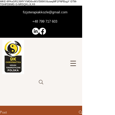
WKE-9PAsGR139ffYYMG6n4KV586KVbzwqMF1FNFBzgY GTM-
TGHPD6MG G-NRSQKLJLX6
fizjoterapiakkozle@gmail.com
+48 799 717 603
Post