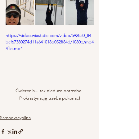
https://video.wixstatic.com/video/592830_84
bcf67380274d11a641018b052ff84d/1080p/mp4
/file.mp4
Ćwiczenia... tak niedużo potrzeba. 
Prokrastynację trzeba pokonać!
Samodyscyplina