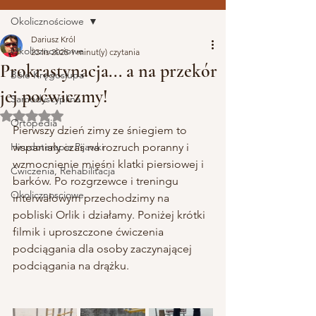
Okolicznościowe
Dariusz Król
Okolicznościowe
23 lis 2025
1 minut(y) czytania
Prokrastynacja... a na przekór
Bóle Kręgosłupa
jej poćwiczmy!
Samodyscyplina
Oceniono na NaN z 5 gwiazdek.
Ortopedia
Pierwszy dzień zimy ze śniegiem to 
Hirudoterapia Pijawki
wspaniały czas na rozruch poranny i 
wzmocnienie mięśni klatki piersiowej i 
Ćwiczenia, Rehabilitacja
barków. Po rozgrzewce i treningu 
Okolicznosciowe
interwałowym przechodzimy na 
pobliski Orlik i działamy. Poniżej krótki 
filmik i uproszczone ćwiczenia 
podciągania dla osoby zaczynającej 
podciągania na drążku.