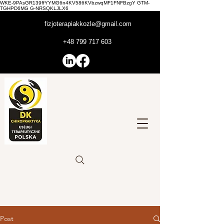
WKE-9PAsGR139ffYYMG6n4KV586KVbzwqMF1FNFBzgY GTM-
TGHPD6MG G-NRSQKLJLX6
fizjoterapiakkozle@gmail.com
+48 799 717 603
Post