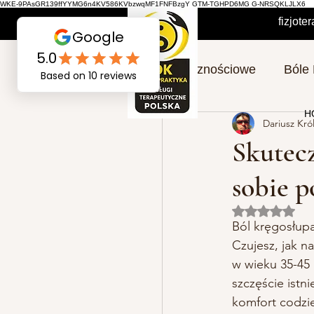
WKE-9PAsGR139ffYYMG6n4KV586KVbzwqMF1FNFBzgY GTM-TGHPD6MG G-NRSQKLJLX6
fizjot
Okolicznościowe
Bóle
H
Dariusz Kró
Ćwiczenia, Rehabilita
Skutecz
sobie 
Oceniono n
Ból kręgosłupa
Czujesz, jak n
w wieku 35-45 
szczęście istn
komfort codzie