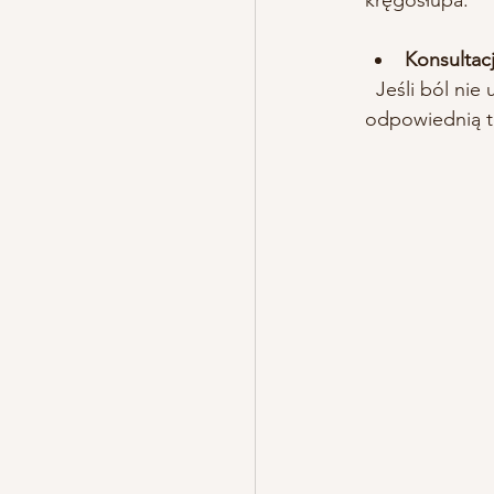
kręgosłupa.
Konsultacj
  Jeśli ból nie ustępuje, warto skorzystać z pomocy profesjonalistów, którzy pomogą dobrać 
odpowiednią t