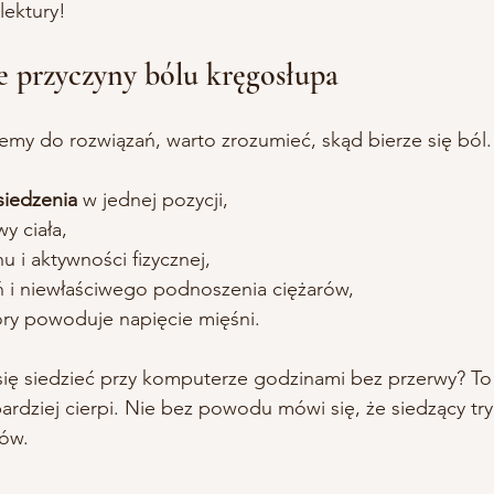
lektury!
e przyczyny bólu kręgosłupa
emy do rozwiązań, warto zrozumieć, skąd bierze się ból. 
siedzenia
 w jednej pozycji,
wy ciała,
u i aktywności fizycznej,
ń i niewłaściwego podnoszenia ciężarów,
tóry powoduje napięcie mięśni.
się siedzieć przy komputerze godzinami bez przerwy? To
ardziej cierpi. Nie bez powodu mówi się, że siedzący try
ów.