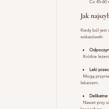
Co 45-60 
Jak najszy
Kiedy ból jest
wskazówek:
Odpoczyne
  Krótkie leż
Leki prze
  Mogą przynieść ulgę, ale nie powinny być stosowane na dłuższą metę bez konsultacji z 
lekarzem.
Delikatne
  Nawet przy silnym bólu warto spróbować delikatnych ćwiczeń, które nie obciążają 