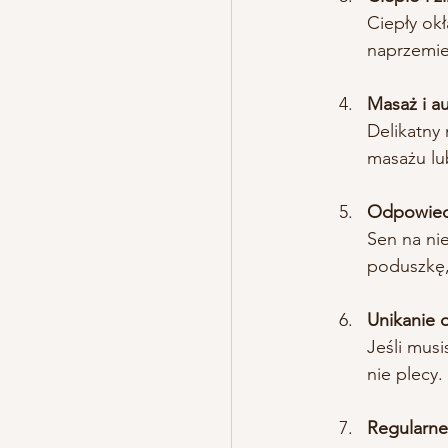
Ciepły okł
naprzemie
Masaż i a
Delikatny
masażu lu
Odpowiedn
Sen na nie
poduszkę,
Unikanie 
Jeśli musi
nie plecy.
Regularne