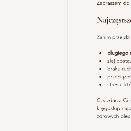
Zapraszam do 
Najczęstsz
Zanim przejdzi
długiego 
złej posta
braku ruch
przeciąże
stresu, k
Czy zdarza Ci 
kręgosłup najb
zdrowych plec