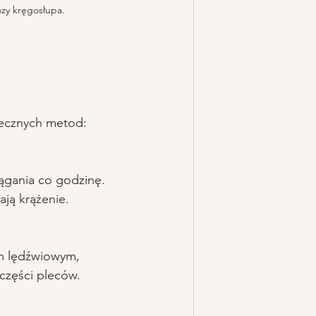
zy kręgosłupa.
tecznych metod:
ągania co godzinę. 
ają krążenie.
em lędźwiowym, 
 części pleców.