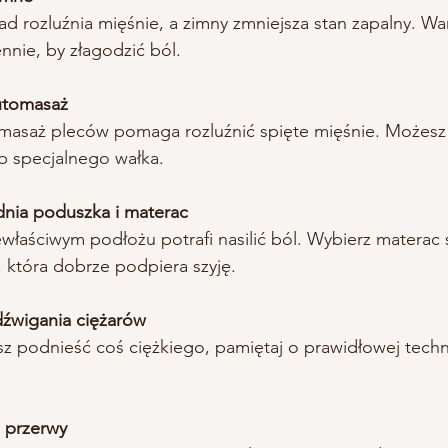
ad rozluźnia mięśnie, a zimny zmniejsza stan zapalny. Wa
nnie, by złagodzić ból.
utomasaż
 masaż pleców pomaga rozluźnić spięte mięśnie. Możesz 
b specjalnego wałka.
ia poduszka i materac
właściwym podłożu potrafi nasilić ból. Wybierz materac 
 która dobrze podpiera szyję.
dźwigania ciężarów
sz podnieść coś ciężkiego, pamiętaj o prawidłowej techni
 przerwy