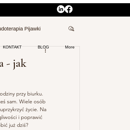
udoterapia Pijawki
KONTAKT
BLOG
More
 - jak
dziny przy biurku. 
steś sam. Wiele osób 
uprzykrzyć życie. Na 
liwości i poprawić 
ić już dziś? 