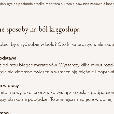
ien być na poziomie środka monitora a krzesło powinno zapewnić lordo
e sposoby na ból kręgosłupa
ić, by ulżyć sobie w bólu? Oto kilka prostych, ale sku
podstawa
z od razu biegać maratonów. Wystarczy kilka minut rozci
ecjalnie dobrane ćwiczenia wzmacniają mięśnie i poprawi
a w pracy
itor na wysokości oczu, korzystaj z krzesła z podparci
topy płasko na podłodze. To zmniejsza napięcie w dolnej
zimno