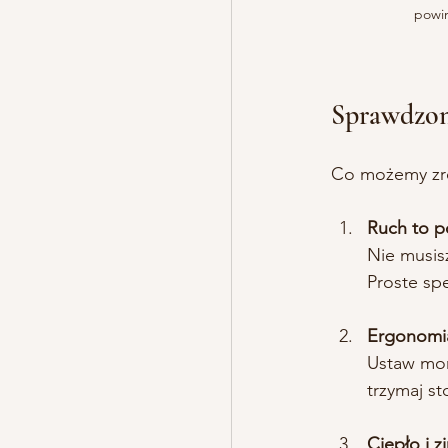
powin
Sprawdzon
Co możemy zrob
Ruch to 
Nie musis
Proste sp
Ergonomi
Ustaw mon
trzymaj s
Ciepło i 