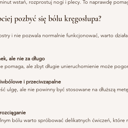
minut wstań, rozprostuj nogi i plecy. To naprawdę poma
bciej pozbyć się bólu kręgosłupa?
 ostry i nie pozwala normalnie funkcjonować, warto działa
k, ale nie za długo
enie pomaga, ale zbyt długie unieruchomienie może pogor
ciwbólowe i przeciwzapalne
 rozciąganie