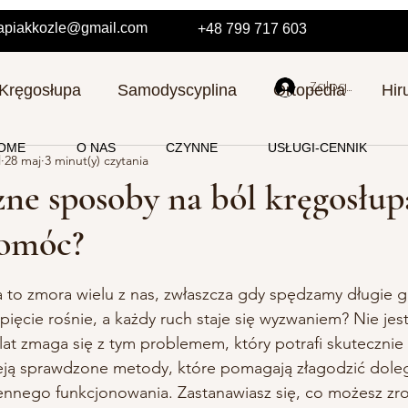
erapiakkozle@gmail.com
+48 799 717 603
Zaloguj się
 Kręgosłupa
Samodyscyplina
Ortopedia
Hir
OME
O NAS
CZYNNE
USŁUGI-CENNIK
l
28 maj
3 minut(y) czytania
cja
Okolicznosciowe
ne sposoby na ból kręgosłupa
pomóc?
a NaN z 5 gwiazdek.
 to zmora wielu z nas, zwłaszcza gdy spędzamy długie go
apięcie rośnie, a każdy ruch staje się wyzwaniem? Nie je
lat zmaga się z tym problemem, który potrafi skutecznie 
ieją sprawdzone metody, które pomagają złagodzić doleg
nnego funkcjonowania. Zastanawiasz się, co możesz zrob