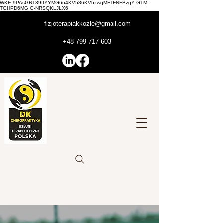
WKE-9PAsGR139ffYYMG6n4KV586KVbzwqMF1FNFBzgY GTM-
TGHPD6MG G-NRSQKLJLX6
fizjoterapiakkozle@gmail.com
+48 799 717 603