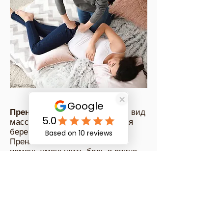
Пренатальный массаж —
это вид
массажа, предназначенный для
беременных женщин.
Пренатальный массаж может
помочь уменьшить боль в спине,
улучшить кровообращение и
подготовить тело к родам.