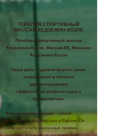
ТЕРАПИЯ СПОРТИВНЫЙ
МАССАЖ КЕДЗЕЖИН-КОЗЛЕ
Лечебный спортивный массаж
Кендзежин-Козле, Массаж-КК, Массажи
Кендзежин-Козле
Наша цель – удовлетворить ваши
потребности в области
здравоохранения:
эффективная реабилитация и
профилактика.
Классический массаж
– самый
популярный вид массажа в Европе. Он
сочетает в себе различные приемы
массажа, в том числе поглаживание,