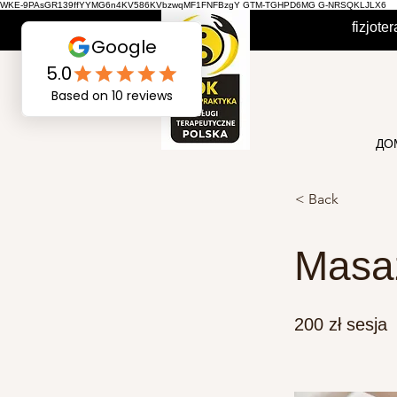
WKE-9PAsGR139ffYYMG6n4KV586KVbzwqMF1FNFBzgY GTM-TGHPD6MG G-NRSQKLJLX6
fizjot
ДО
< Back
Masa
200 zł sesja