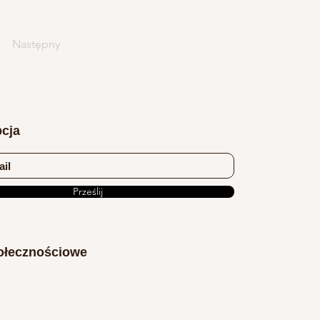
Następny
cja
Prześlij
ołecznościowe