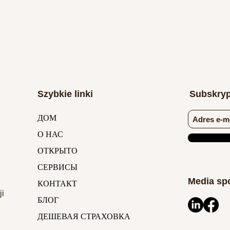
Szybkie linki
Subskryp
ДОМ
О НАС
ОТКРЫТО
СЕРВИСЫ
Media sp
КОНТАКТ
ji
БЛОГ
ДЕШЕВАЯ СТРАХОВКА