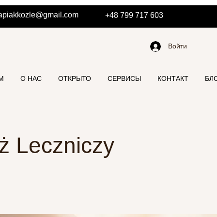
erapiakkozle@gmail.com
+48 799 717 603
Войти
М
О НАС
ОТКРЫТО
СЕРВИСЫ
КОНТАКТ
БЛ
ż Leczniczy