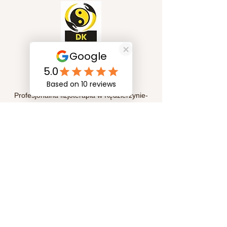
Szybkie linki
Profesjonalna fizjoterapia w Kędzierzynie-
Koźlu. Pomagamy w leczeniu bólu, rehabilitacji
pourazowej oraz poprawie sprawności
ruchowej. Indywidualne podejście i skuteczne
metody terapii dla Twojego zdrowia i komfortu.
Subskrypcja
Prześlij