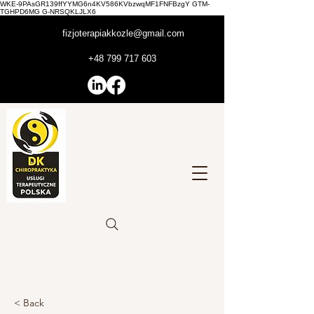
WKE-9PAsGR139ffYYMG6n4KV586KVbzwqMF1FNFBzgY GTM-
TGHPD6MG G-NRSQKLJLX6
fizjoterapiakkozle@gmail.com
+48 799 717 603
< Back