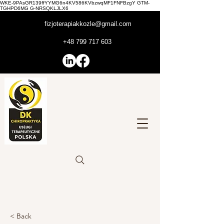
WKE-9PAsGR139ffYYMG6n4KV586KVbzwqMF1FNFBzgY GTM-
TGHPD6MG G-NRSQKLJLX6
fizjoterapiakkozle@gmail.com
+48 799 717 603
< Back