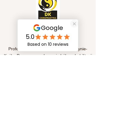
Szybkie linki
Profesjonalna fizjoterapia w Kędzierzynie-
Koźlu. Pomagamy w leczeniu bólu, rehabilitacji
pourazowej oraz poprawie sprawności
ruchowej. Indywidualne podejście i skuteczne
metody terapii dla Twojego zdrowia i komfortu.
Subskrypcja
Prześlij