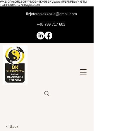
WKE-9PAsGR139ffYYMG6n4KV586KVbzwqMF1FNFBzgY GTM-
TGHPD6MG G-NRSQKLJLX6
fizjoterapiakkozle@gmail.com
+48 799 717 603
< Back