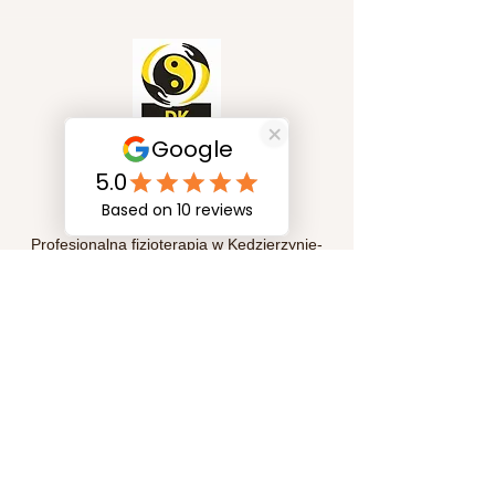
Szybkie linki
Profesjonalna fizjoterapia w Kędzierzynie-
Koźlu. Pomagamy w leczeniu bólu, rehabilitacji
pourazowej oraz poprawie sprawności
ruchowej. Indywidualne podejście i skuteczne
metody terapii dla Twojego zdrowia i komfortu.
Subskrypcja