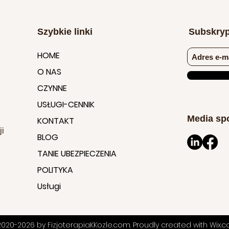
Szybkie linki
Subskryp
HOME
O NAS
CZYNNE
USŁUGI-CENNIK
Media sp
KONTAKT
ji
BLOG
TANIE UBEZPIECZENIA
POLITYKA
.
Usługi
020-2026 by FizjoterapiaKKozle.com. Proudly created with Wix.