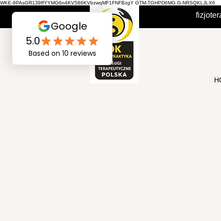
WKE-9PAsGR139ffYYMG6n4KV586KVbzwqMF1FNFBzgY GTM-TGHPD6MG G-NRSQKLJLX6
fizjot
H