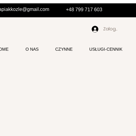
erapiakkozle@gmail.com
+48 799 717 603
Zaloguj się
OME
O NAS
CZYNNE
USŁUGI-CENNIK