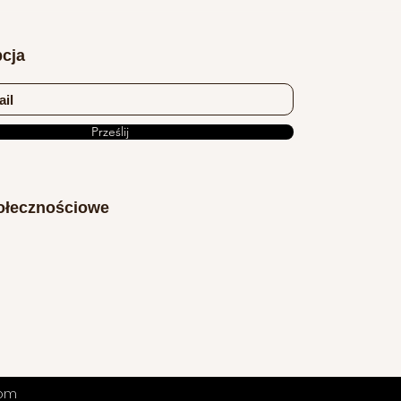
cja
Prześlij
ołecznościowe
com