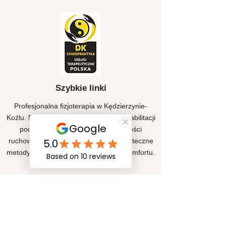
Szybkie linki
Profesjonalna fizjoterapia w Kędzierzynie-
Koźlu. Pomagamy w leczeniu bólu, rehabilitacji
pourazowej oraz poprawie sprawności
ruchowej. Indywidualne podejście i skuteczne
metody terapii dla Twojego zdrowia i komfortu.
Subskrypcja
Prześlij