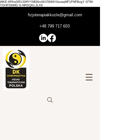
WKE-9PAsGR139ffYYMG6n4KV586KVbzwqMF1FNFBzgY GTM-
TGHPD6MG G-NRSQKLJLX6
fizjoterapiakkozle@gmail.com
+48 799 717 603