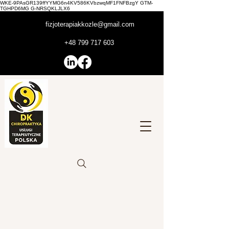
WKE-9PAsGR139ffYYMG6n4KV586KVbzwqMF1FNFBzgY GTM-
TGHPD6MG G-NRSQKLJLX6
fizjoterapiakkozle@gmail.com
+48 799 717 603