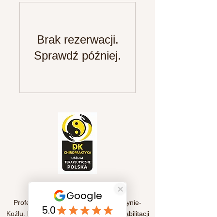
Brak rezerwacji.
Sprawdź później.
Szybkie linki
Profesjonalna fizjoterapia w Kędzierzynie-
Koźlu. Pomagamy w leczeniu bólu, rehabilitacji