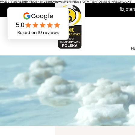
WKE-9PAsGR139ffYYMG6n4KV586KVbzwqMF1FNFBzgY GTM-TGHPD6MG G-NRSQKLJLX6
fizjot
H