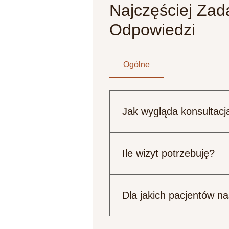
Najczęściej Za
Odpowiedzi
Ogólne
Jak wygląda konsultac
Podczas umawiania wizyty pod
zabiegu w szczególności podc
Ile wizyt potrzebuję?
zaczynamy wywiad, przegląda
następnie pacjent przechodzi
To zależy od indywidualnego 
zabiegów, dlatego dobrze jes
Dla jakich pacjentów na
bólów napięciowych mięśni o
Nasze zabiegi nie są dla osób