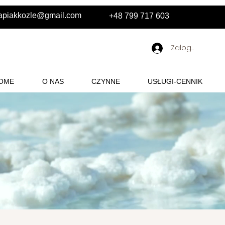
erapiakkozle@gmail.com
+48 799 717 603
Zaloguj się
OME
O NAS
CZYNNE
USŁUGI-CENNIK