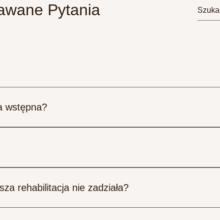
dawane Pytania
ja wstępna?
ajemy informację aby zabrać duży ręcznik i "bokserki" żeby c
zas ćwiczeń rehabilitacyjnych. Po wejściu do gabinetu, kiedy p
my diagnozę rezonansu lub RTG. Potem testujemy zakresy ruc
 na stół zabiegowy i zaczynamy rehabilitacje.
stanu zdrowia i etapu dolegliwości. W stanach ostrych o wysok
t wybrać pakiet pięciu lub sześciu zabiegów co czyni rehabilita
sza rehabilitacja nie zadziała?
d dwóch do sześciu wizyt.
 które podchodzą do rehabilitacji w ten sposób: "Przyjdę raz i