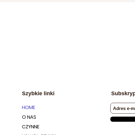
anki mięśniowej podczas pięćdziesięciu minut jednorazowo i nik
atii do której pacjent doprowadził w ciągu ostatnich 10-20 la
Szybkie linki
Subskryp
HOME
O NAS
CZYNNE