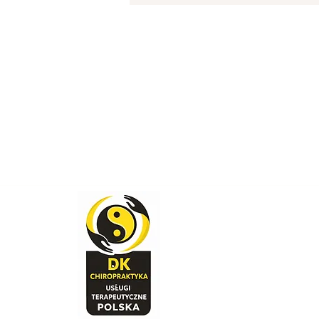
stanie zmienić "sklejonej" tk
Nie możemy "naprawić" dyskop