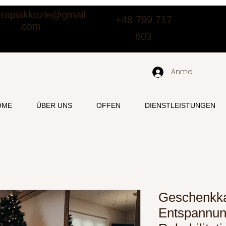
terapiakkozle@gmail
+48 799 717
.com
603
Anmelden
OME
ÜBER UNS
OFFEN
DIENSTLEISTUNGEN
Geschenkka
Entspannun