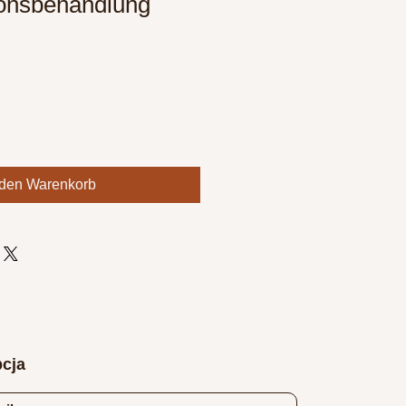
ionsbehandlung
 den Warenkorb
cja