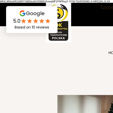
WKE-9PAsGR139ffYYMG6n4KV586KVbzwqMF1FNFBzgY GTM-TGHPD6MG G-NRSQKLJLX6
fizjo
H