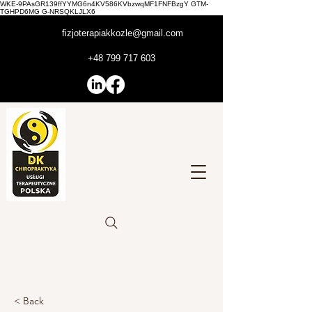
WKE-9PAsGR139ffYYMG6n4KV586KVbzwqMF1FNFBzgY GTM-
TGHPD6MG G-NRSQKLJLX6
fizjoterapiakkozle@gmail.com
+48 799 717 603
< Back