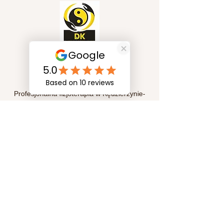
Szybkie linki
Profesjonalna fizjoterapia w Kędzierzynie-
Koźlu. Pomagamy w leczeniu bólu, rehabilitacji
pourazowej oraz poprawie sprawności
ruchowej. Indywidualne podejście i skuteczne
metody terapii dla Twojego zdrowia i komfortu.
Subskrypcja
Prześlij