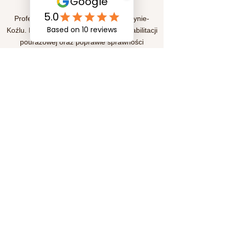
Szybkie linki
Profesjonalna fizjoterapia w Kędzierzynie-
Koźlu. Pomagamy w leczeniu bólu, rehabilitacji
pourazowej oraz poprawie sprawności
ruchowej. Indywidualne podejście i skuteczne
metody terapii dla Twojego zdrowia i komfortu.
Subskrypcja
Prześlij
Media społecznościowe