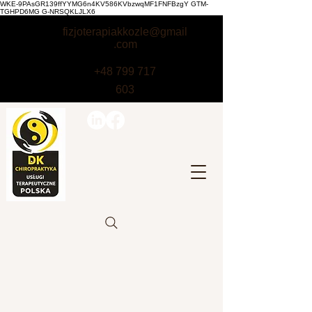
WKE-9PAsGR139ffYYMG6n4KV586KVbzwqMF1FNFBzgY GTM-
TGHPD6MG G-NRSQKLJLX6
fizjoterapiakkozle@gmail
.com
+48 799 717
603