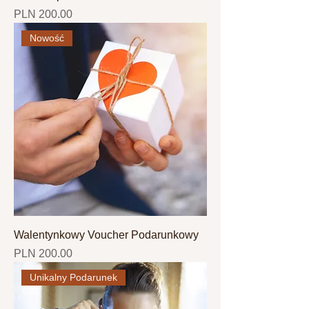
Price
PLN 200.00
Nowość
Walentynkowy Voucher Podarunkowy
Price
PLN 200.00
Unikalny Podarunek