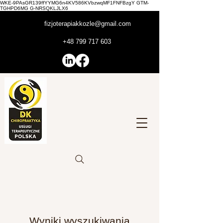
WKE-9PAsGR139ffYYMG6n4KV586KVbzwqMF1FNFBzgY GTM-
TGHPD6MG G-NRSQKLJLX6
fizjoterapiakkozle@gmail.com
+48 799 717 603
Wyniki wyszukiwania