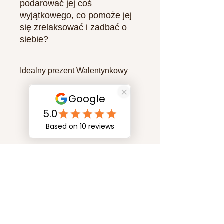
podarować jej coś
wyjątkowego, co pomoże jej
się zrelaksować i zadbać o
siebie?
Idealny prezent Walentynkowy
Masaż lub rehabilitacja układu
ruchowego to idealny wybór!
Masaż
Masaż
to doskonały sposób na
pozbycie się stresu i napięcia mięśni.
Może również pomóc w poprawie
krążenia, zmniejszeniu bólu i
zwiększeniu elastyczności
ciała.Istnieje wiele różnych rodzajów
masażu, więc możesz wybrać ten,
który najlepiej odpowiada potrzebom
Twojej ukochanej osoby. Oto kilka
popularnych rodzajów masażu: