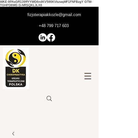
WKE-9PAsGR139ffYYMG6n4KV586KVbzwqMF1FNFBzgY GTM-
TGHPD6MG G-NRSQKLJLX6
fizjoterapiakkozle@gmail.com
+48 799 717 603